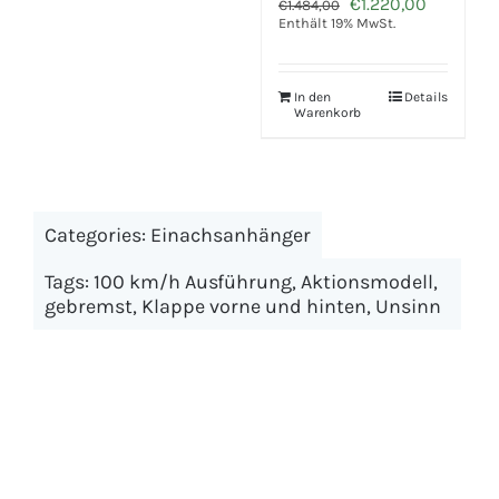
Ursprünglicher
Aktueller
€
1.220,00
€
1.484,00
Preis
Preis
Enthält 19% MwSt.
Categories:
Einachsanhänger
war:
ist:
€1.484,00
€1.220,00.
Tags:
100 km/h Ausführung
,
Aktionsmodell
,
In den
Details
gebremst
,
Klappe vorne und hinten
,
Unsinn
Warenkorb