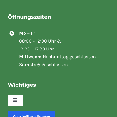
13:30 – 17:30 Uhr
Mittwoch:
Nachmittag geschlossen
Samstag:
geschlossen
Wichtiges
Toggle
Navigation
Kasse
Cookie-Einstellungen
Mein Konto
Versand & Lieferung