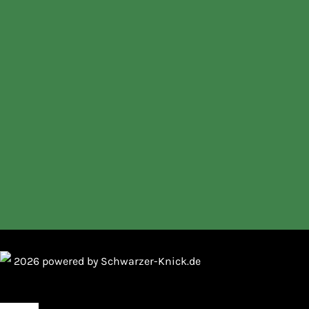
2026 powered by Schwarzer-Knick.de
Toggle
Navigation
Vertrag widerrufen
Impressum
Datenschutz