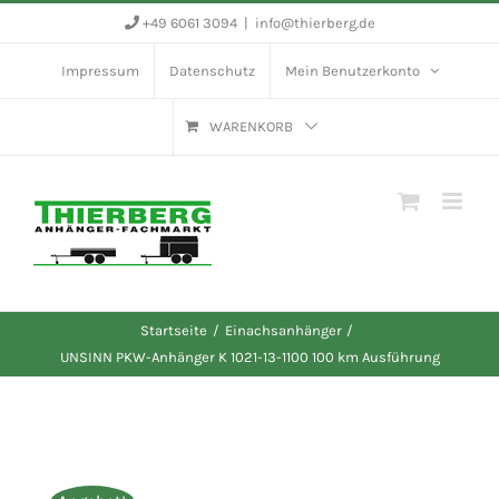
Zum
+49 6061 3094
|
info@thierberg.de
Inhalt
Impressum
Datenschutz
Mein Benutzerkonto
springen
WARENKORB
Startseite
Einachsanhänger
UNSINN PKW-Anhänger K 1021-13-1100 100 km Ausführung