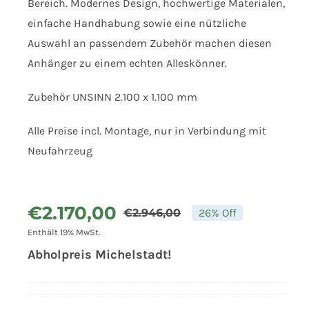
Bereich. Modernes Design, hochwertige Materialen,
einfache Handhabung sowie eine nützliche
Auswahl an passendem Zubehör machen diesen
Anhänger zu einem echten Alleskönner.
Zubehör UNSINN 2.100 x 1.100 mm
Alle Preise incl. Montage, nur in Verbindung mit
Neufahrzeug
€
2.170,00
€
2.946,00
26% Off
Ursprünglich
Aktueller
Enthält 19% MwSt.
Preis
Preis
Abholpreis Michelstadt!
war:
ist:
€2.946,00
€2.170,00.