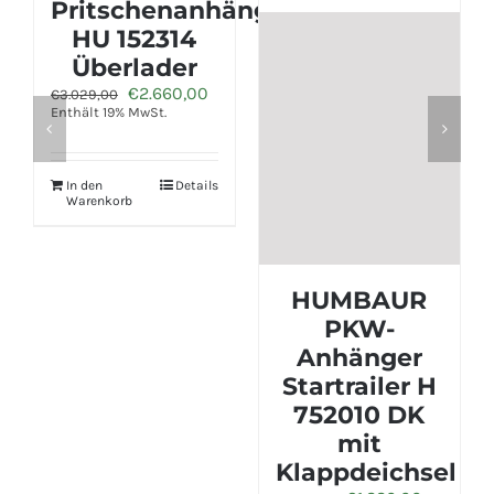
änger
PKW-
Anhänger
HA 102111 FS
er
ueller
Ursprünglicher
Aktueller
€
1.870,00
€
2.125,00
eis
Preis
Preis
Enthält 19% MwSt.
:
war:
ist:
.660,00.
€2.125,00
€1.870,00
In den
Details
Warenkorb
HUMBAUR
PKW-
Anhänger
Startrailer H
752010 DK
mit
Klappdeichsel