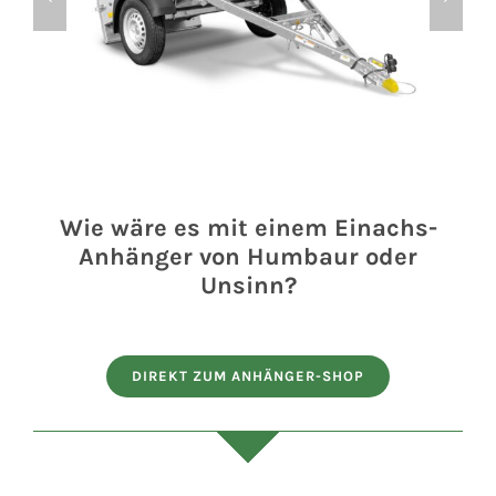
Wie wäre es mit einem Einachs-
Anhänger von Humbaur oder
HUMBAUR PKW-Anhänger Startrailer H
Unsinn?
752010 DK mit Klappdeichsel
DIREKT ZUM ANHÄNGER-SHOP
In den Warenkorb
Details