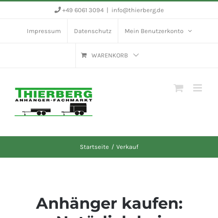
Zum
+49 6061 3094
|
info@thierberg.de
Inhalt
Impressum
Datenschutz
Mein Benutzerkonto
springen
WARENKORB
Startseite
Verkauf
Anhänger kaufen: