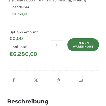
Aufsatz 600 mm mit Blechfüllung, 4-seitig
pendelbar
€
1.250,00
Options Amount
€
0,00
IN DEN
Final Total
WARENKORB
UNSINN
€
6.280,00
3-
Seiten-
Kipper
WEB
DK3017-
26-
13
Beschreibung
mit