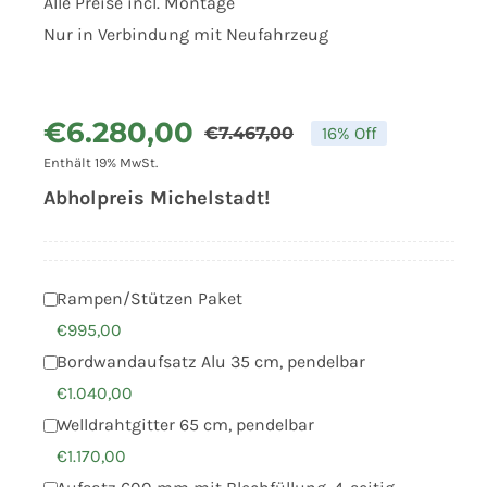
Alle Preise incl. Montage
Nur in Verbindung mit Neufahrzeug
€
6.280,00
€
7.467,00
16% Off
Ursprünglich
Aktueller
Enthält 19% MwSt.
Preis
Preis
Abholpreis Michelstadt!
war:
ist:
€7.467,00
€6.280,00.
Rampen/Stützen Paket
€
995,00
Bordwandaufsatz Alu 35 cm, pendelbar
€
1.040,00
Welldrahtgitter 65 cm, pendelbar
€
1.170,00