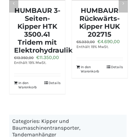
HUMBAUR
HUMBAUR
H
Rückwärts-
Rückwärts-
Rü
Kipper HUK
Kipper HUK
Ki
202715
272715 mit
27
Ursprünglicher
Aktueller
Elektrohydraulik
Elek
€
4.690,00
€
5.333,00
Preis
Preis
nthält 19% MwSt.
Ursprünglicher
Aktueller
€
5.940,00
€
6.757,00
€
7.316,
war:
ist:
Preis
Preis
Enthält 19% MwSt.
Enthält
€5.333,00
€4.690,00.
war:
ist:
€6.757,00
€5.940,00.
In den
Details
Warenkorb
0.
In den
Details
In den
Warenkorb
Waren
Categories:
Kipper und
Baumaschinentransporter
,
Tandemanhänger