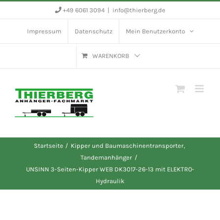
Zum
+49 6061 3094
|
info@thierberg.de
Inhalt
Impressum
Datenschutz
Mein Benutzerkonto
springen
WARENKORB
Startseite
Kipper und Baumaschinentransporter
Tandemanhänger
UNSINN 3-Seiten-Kipper WEB DK3017-26-13 mit ELEKTRO-
Hydraulik