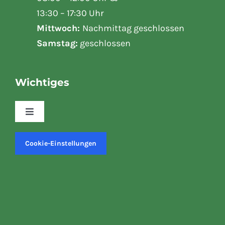
Mo – Fr:
08:00 – 12:00 Uhr &
13:30 – 17:30 Uhr
Mittwoch:
Nachmittag geschlossen
Samstag:
geschlossen
Wichtiges
Toggle
Navigation
Kasse
Cookie-Einstellungen
Mein Konto