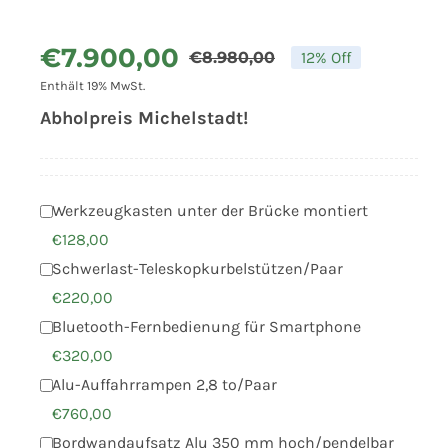
€
7.900,00
€
8.980,00
12% Off
Ursprünglich
Aktueller
Enthält 19% MwSt.
Preis
Preis
Abholpreis Michelstadt!
war:
ist:
€8.980,00
€7.900,00.
Werkzeugkasten unter der Brücke montiert
€
128,00
Schwerlast-Teleskopkurbelstützen/Paar
€
220,00
Bluetooth-Fernbedienung für Smartphone
€
320,00
Alu-Auffahrrampen 2,8 to/Paar
€
760,00
Bordwandaufsatz Alu 350 mm hoch/pendelbar