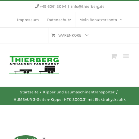
Zum
+49 6061 3094
|
info@thierberg.de
Inhalt
Impressum
Datenschutz
Mein Benutzerkonto
springen
WARENKORB
Startseite
Kipper und Baumaschinentransporter
HUMBAUR 3-Seiten-Kipper HTK 3000.31 mit Elektrohydraulik