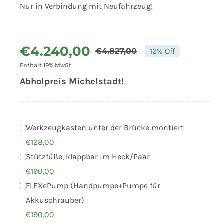
Nur in Verbindung mit Neufahrzeug!
€
4.240,00
€
4.827,00
12% Off
Ursprünglich
Aktueller
Enthält 19% MwSt.
Preis
Preis
Abholpreis Michelstadt!
war:
ist:
€4.827,00
€4.240,00.
Werkzeugkasten unter der Brücke montiert
€
128,00
Stützfüße, klappbar im Heck/Paar
€
190,00
FLEXePump (Handpumpe+Pumpe für
Akkuschrauber)
€
190,00