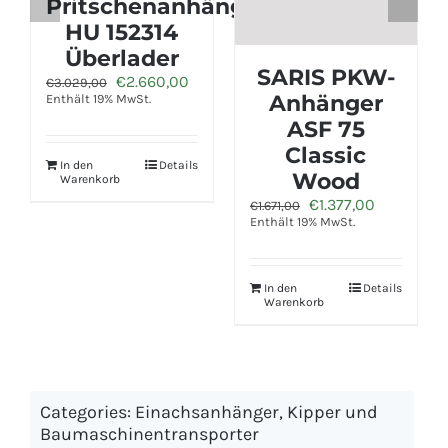
Anhänger
HA 153015 KV
mit Klappe
ARIS PKW-
SARI
vorne
Anhänger
Anh
Ursprünglicher
Aktueller
€
2.830,00
€
3.217,00
Preis
Preis
Enthält 19% MwSt.
ASF 75
BM
war:
ist:
Classic
Cl
€3.217,00
€2.830,00.
Wood
W
In den
Details
Warenkorb
Ursprünglicher
Aktueller
€
1.377,00
71,00
€
2.471,00
Preis
Preis
ält 19% MwSt.
Enthält 19%
war:
ist:
€1.671,00
€1.377,00.
 den
Details
In den
renkorb
Warenkor
Categories:
Einachsanhänger
,
Kipper und
Baumaschinentransporter