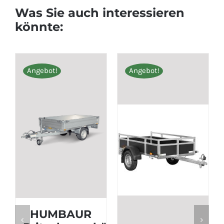
Was Sie auch interessieren
könnte:
gebot!
Angebot!
Angebot
HUMBAUR
PKW-