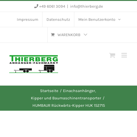
Zum
+49 6061 3094
|
info@thierberg.de
Inhalt
Impressum
Datenschutz
Mein Benutzerkonto
springen
WARENKORB
Startseite
Einachsanhänger
Kipper und Baumaschinentransporter
HUMBAUR Rückwärts-Kipper HUK 152715