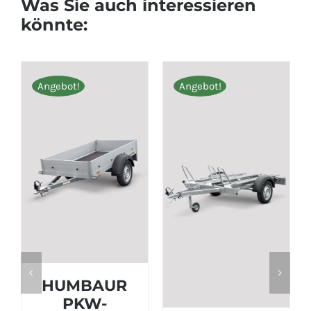
Was Sie auch interessieren
könnte:
Angebot!
Angebot!
R
HUMBAUR
PKW-