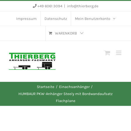
Zum
+49 6061 3094
|
info@thierberg.de
Inhalt
Impressum
Datenschutz
Mein Benutzerkonto
springen
WARENKORB
Startseite
Einachsanhänger
HUMBAUR PKW-Anhänger Steely mit Bordwandaufsatz
Flachplane