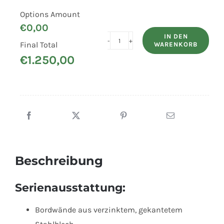
Options Amount
€
0,00
IN DEN
Final Total
WARENKORB
HUMBAUR
€
1.250,00
PKW-
Anhänger
Steely
mit
Bordwandaufsatz
Flachplane
Menge
Beschreibung
Serienausstattung:
Bordwände aus verzinktem, gekantetem