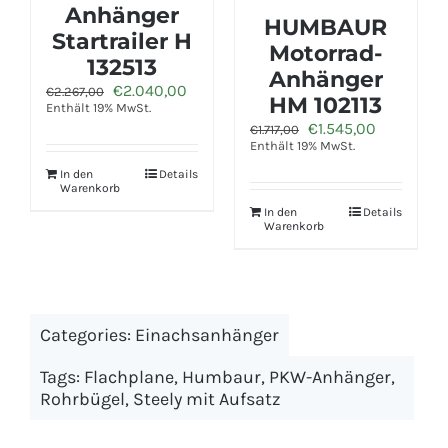
Anhänger
HUMBAUR
H
HA 102111 FS
Motorrad-
Ursprünglicher
Aktue
€
1.870,00
€
2.125,00
Anhänger
Preis
Preis
Enthält 19% MwSt.
licher
Aktueller
0
HM 102113
war:
ist:
Preis
€2.125,00
€1.87
Ursprünglicher
Aktueller
ist:
€
1.545,00
€
1.717,00
Preis
Preis
0
€2.040,00.
Enthält 19% MwSt.
In den
Details
Warenkorb
war:
ist:
ils
€1.717,00
€1.545,00.
In den
Details
Warenkorb
Categories:
Einachsanhänger
Tags:
Flachplane
,
Humbaur
,
PKW-Anhänger
,
Rohrbügel
,
Steely mit Aufsatz