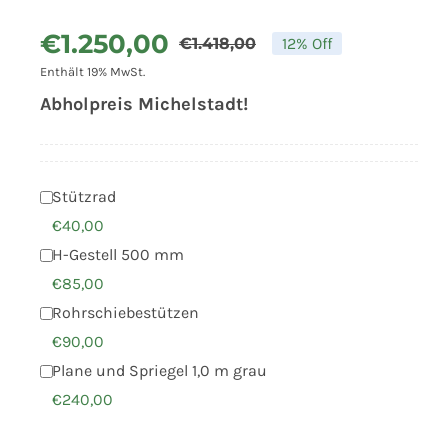
€
1.250,00
€
1.418,00
12% Off
Ursprüngliche
Aktueller
Enthält 19% MwSt.
Preis
Preis
Abholpreis Michelstadt!
war:
ist:
€1.418,00
€1.250,00.
Stützrad
€
40,00
H-Gestell 500 mm
€
85,00
Rohrschiebestützen
€
90,00
Plane und Spriegel 1,0 m grau
€
240,00