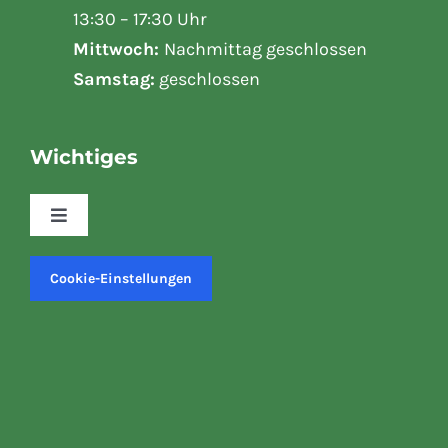
13:30 – 17:30 Uhr
Mittwoch:
Nachmittag geschlossen
Samstag:
geschlossen
Wichtiges
Toggle
Navigation
Kasse
Cookie-Einstellungen
Mein Konto
Versand & Lieferung