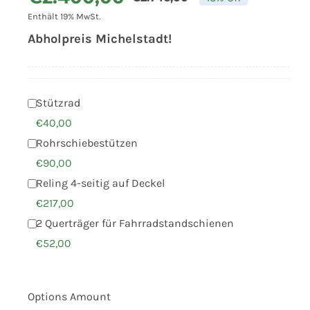
Ursprünglich
Aktueller
Enthält 19% MwSt.
Preis
Preis
Abholpreis Michelstadt!
war:
ist:
€2.746,00
€2.400,00.
Stützrad
€
40,00
Rohrschiebestützen
€
90,00
Reling 4-seitig auf Deckel
€
217,00
2 Querträger für Fahrradstandschienen
€
52,00
Options Amount