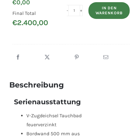
€
0,00
IN DEN
Final Total
WARENKORB
HUMBAUR
€
2.400,00
PKW-
Anhänger
HA
752111-
500
mit
Aludeckel
Beschreibung
Menge
Serienausstattung
V-Zugdeichsel Tauchbad
feuerverzinkt
Bordwand 500 mm aus