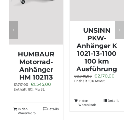
UNSINN
PKW-
HUMBAUR
Anhänger K
PKW-
1021-13-1100
UR
Anhänger
100 km
ad-
Steely mit
Ausführung
er
Hochplane
Ursprünglicher
Aktueller
€
2.170,00
113
€
2.946,00
Ursprüngli
Ak
€
1.050,00
€
1.195,00
Preis
Preis
Enthält 19% MwSt.
nglicher
Aktueller
Preis
Pr
,00
Enthält 19% MwSt.
war:
ist:
Preis
war:
is
€2.946,00
€2.170,00.
ist:
€1.195,00
€1
00
€1.545,00.
In den
Details
In den
Detai
Warenkorb
Warenkorb
Details