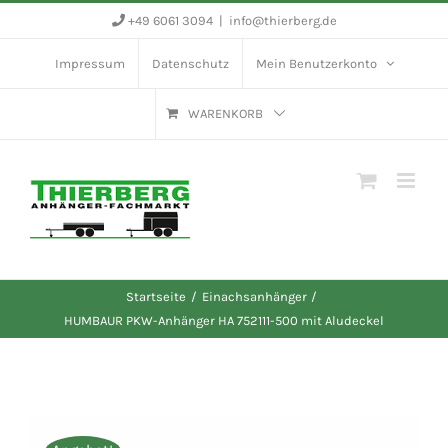
Zum
+49 6061 3094
|
info@thierberg.de
Inhalt
Impressum
Datenschutz
Mein Benutzerkonto
springen
WARENKORB
Startseite
Einachsanhänger
HUMBAUR PKW-Anhänger HA 752111-500 mit Aludeckel