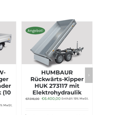
Angebot!
Angebot!
HUMBAUR
HUMBA
Rückwärts-Kipper
Anhänger
HUK 273117 mit
m
Elektrohydraulik
Bordwan
Ursprünglicher
Aktueller
€
6.400,00
Enthält 19% MwSt.
€
7.316,00
Ursprün
€
1.720,
€
1.974,00
Preis
Preis
Preis
war:
ist:
war:
€7.316,00
€6.400,00.