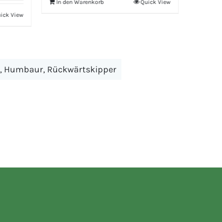
€1.974,
In den Warenkorb
Quick View
In den Warenkorb
,
Humbaur
,
Rückwärtskipper