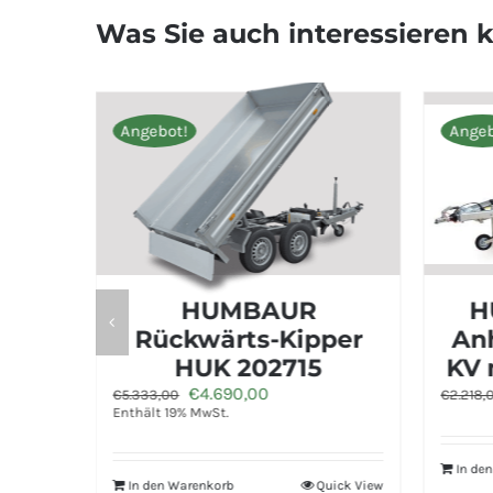
Was Sie auch interessieren 
Angebot!
Angebot!
HUMBAUR
HUMBA
Rückwärts-Kipper
Anhänger
HUK 202715
KV mit K
Ursprünglicher
Aktueller
Ursprü
€
4.690,00
€
1.950
€
5.333,00
€
2.218,00
Preis
Preis
Preis
Enthält 19% MwSt.
war:
ist:
war:
€5.333,00
€4.690,00.
€2.218
In den Warenkorb
In den Warenkorb
Quick View