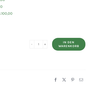
00
1.100,00
IN DEN
WARENKORB
HUMBAUR
Rückwärts-
Kipper
HUK
152314
Menge