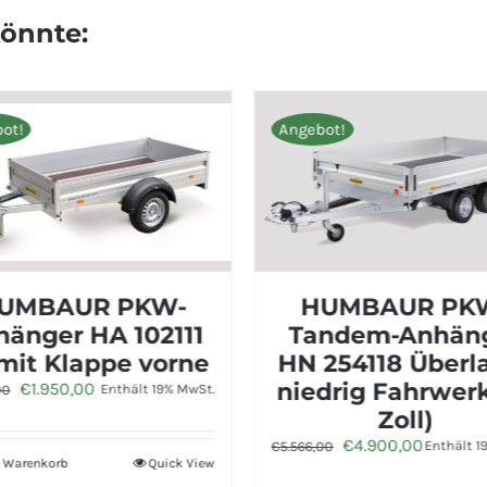
könnte:
Angebot!
UR PKW-
HUMBAUR PKW-
 HA 102111
Tandem-Anhänger
lappe vorne
HN 254118 Überlader
nglicher
Aktueller
niedrig Fahrwerk (10
,00
Enthält 19% MwSt.
Preis
Zoll)
ist:
Ursprünglicher
Aktueller
€
4.900,00
Enthält 19% MwSt.
€
5.566,00
,00
€1.950,00.
Preis
Preis
Quick View
war:
ist: