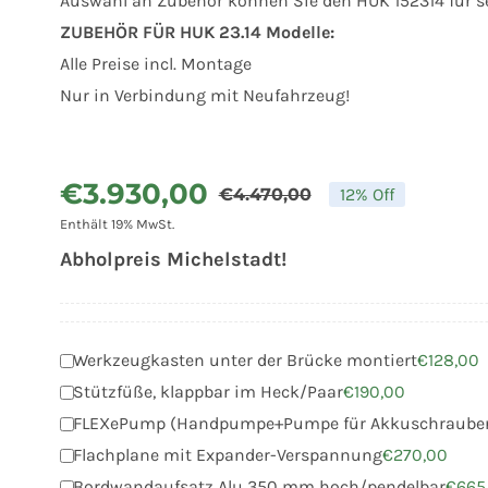
Auswahl an Zubehör können Sie den HUK 152314 für se
ZUBEHÖR FÜR HUK 23.14 Modelle:
Alle Preise incl. Montage
Nur in Verbindung mit Neufahrzeug!
€
3.930,00
€
4.470,00
12% Off
Ursprünglic
Aktueller
Enthält 19% MwSt.
Preis
Preis
Abholpreis Michelstadt!
war:
ist:
€4.470,00
€3.930,00.
Werkzeugkasten unter der Brücke montiert
€
128,00
Stützfüße, klappbar im Heck/Paar
€
190,00
FLEXePump (Handpumpe+Pumpe für Akkuschraube
Flachplane mit Expander-Verspannung
€
270,00
Bordwandaufsatz Alu 350 mm hoch/pendelbar
€
665