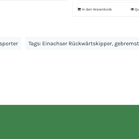
€5.566,00
€4.900,00.
In den Warenkorb
Quick View
sporter
Tags:
Einachser Rückwärtskipper
,
gebremst