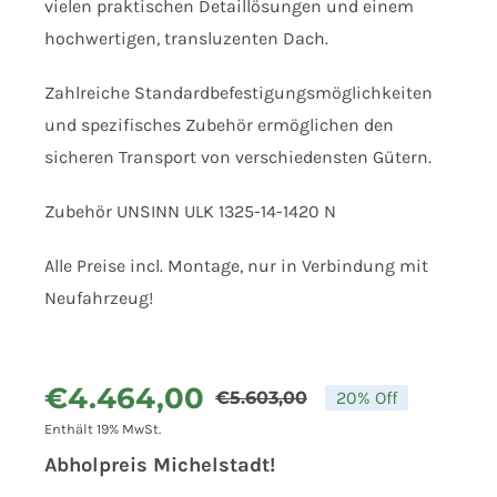
vielen praktischen Detaillösungen und einem
hochwertigen, transluzenten Dach.
Zahlreiche Standardbefestigungsmöglichkeiten
und spezifisches Zubehör ermöglichen den
sicheren Transport von verschiedensten Gütern.
Zubehör UNSINN ULK 1325-14-1420 N
Alle Preise incl. Montage, nur in Verbindung mit
Neufahrzeug!
€
4.464,00
€
5.603,00
20% Off
Ursprünglic
Aktueller
Enthält 19% MwSt.
Preis
Preis
Abholpreis Michelstadt!
war:
ist: