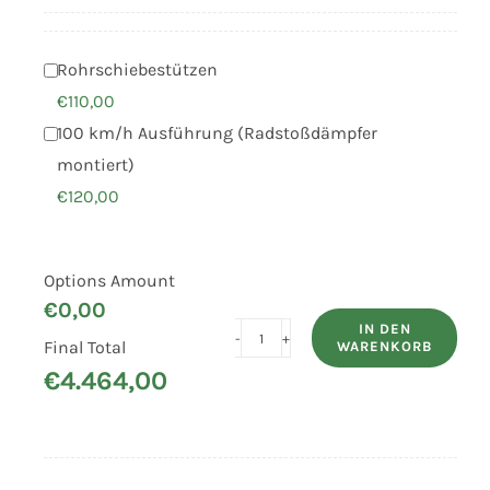
€5.603,00
€4.464,00.
Rohrschiebestützen
€
110,00
100 km/h Ausführung (Radstoßdämpfer
montiert)
€
120,00
Options Amount
€
0,00
IN DEN
Final Total
WARENKORB
UNSINN
€
4.464,00
Koffer-
Anhänger
ULK
1325-