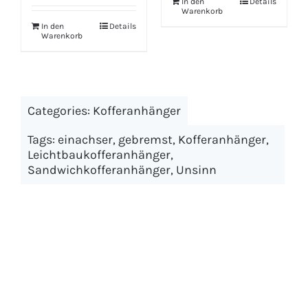
.400,00.
In den
Details
€3.334,00
€2.479,00.
Warenkorb
In den
Details
Warenkorb
Categories:
Kofferanhänger
Tags:
einachser
,
gebremst
,
Kofferanhänger
,
Leichtbaukofferanhänger
,
Sandwichkofferanhänger
,
Unsinn