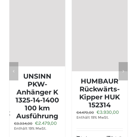
UNSINN
HUMBAUR
PKW-
Rückwärts-
Anhänger K
Kipper HUK
1325-14-1400
152314
100 km
lik
Ursprünglicher
Aktuelle
€
3.930,00
€
4.470,00
Ausführung
Preis
Preis
Enthält 19% MwSt.
er
ueller
Ursprünglicher
Aktueller
€
2.479,00
war:
ist:
€
3.334,00
is
Preis
Preis
Enthält 19% MwSt.
€4.470,00
€3.930,
:
war:
ist: