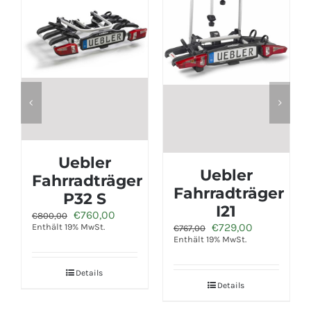
Uebler
Fahrradträger
Uebler
I21
Fahrradträger
r
ler
Ursprünglicher
Aktueller
€
729,00
I31
€
767,00
Preis
Preis
Enthält 19% MwSt.
Ursprünglicher
Aktueller
€
872,00
€
917,00
war:
ist:
00.
Preis
Preis
Enthält 19% MwSt.
€767,00
€729,00.
war:
ist:
€917,00
€872,00.
Details
Details