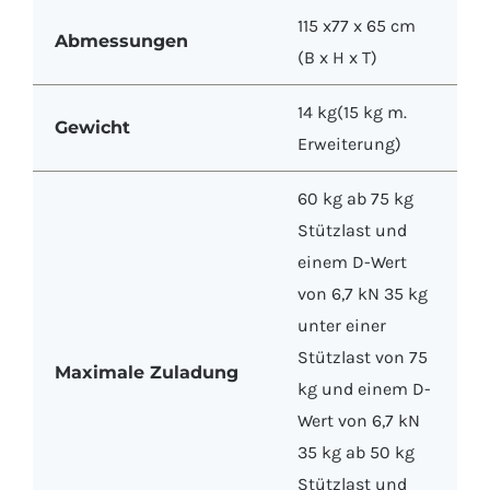
115 x77 x 65 cm
Abmessungen
(B x H x T)
14 kg(15 kg m.
Gewicht
Erweiterung)
60 kg ab 75 kg
Stützlast und
einem D-Wert
von 6,7 kN 35 kg
unter einer
Stützlast von 75
Maximale Zuladung
kg und einem D-
Wert von 6,7 kN
35 kg ab 50 kg
Stützlast und