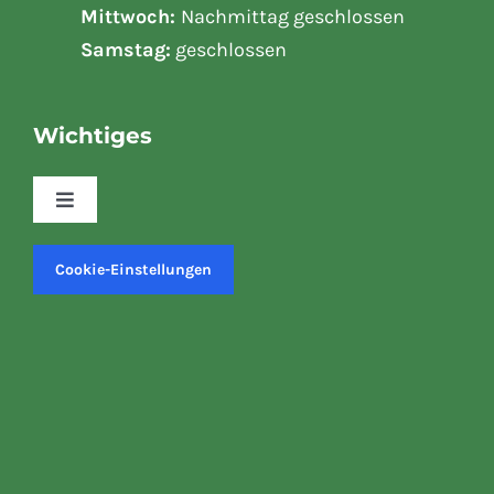
Mittwoch:
Nachmittag geschlossen
Samstag:
geschlossen
Wichtiges
Toggle
Navigation
Kasse
Cookie-Einstellungen
Mein Konto
Versand & Lieferung
Warenkorb