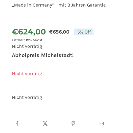
„Made in Germany“ – mit 3 Jahren Garantie.
€
624,00
€
656,00
5% Off
Ursprünglicher
Aktueller
Enthält 19% MwSt.
Preis
Preis
Nicht vorrätig
war:
ist:
Abholpreis Michelstadt!
€656,00
€624,00.
Nicht vorrätig
Nicht vorrätig