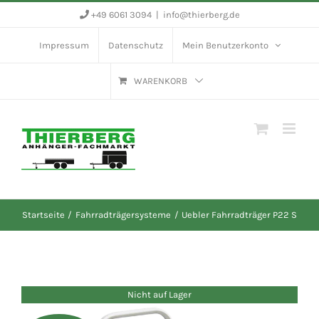
Zum
+49 6061 3094
|
info@thierberg.de
Inhalt
Impressum
Datenschutz
Mein Benutzerkonto
springen
WARENKORB
Startseite
Fahrradträgersysteme
Uebler Fahrradträger P22 S
Nicht auf Lager