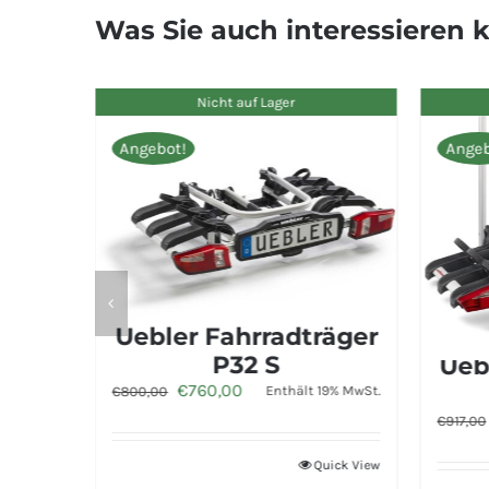
Was Sie auch interessieren 
Nicht auf Lager
Angebot!
Angebot!
Uebler Fahrradträger
er
P32 S
Uebler
Ursprünglicher
Aktueller
€
760,00
Enthält 19% MwSt.
€
800,00
wSt.
Preis
Preis
Ur
€
8
€
917,00
war:
ist:
Pre
€800,00
€760,00.
wa
Quick View
View
€9