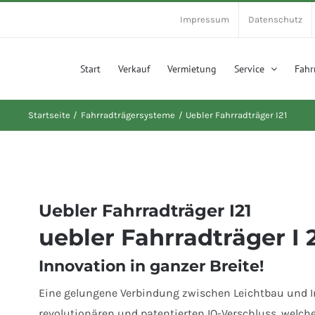
Impressum
Datenschutz
Start
Verkauf
Vermietung
Service
Fahr
Startseite
Fahrradträgersysteme
Uebler Fahrradträger I21
Uebler Fahrradträger I21
uebler Fahrradträger I 
Innovation in ganzer Breite!
Eine gelungene Verbindung zwischen Leichtbau und I
revolutionären und patentierten IQ-Verschluss, welche