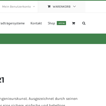
Mein Benutzerkonto
WARENKORB
radträgersysteme
Kontakt
Shop
online
21
ngenieurskunst. Ausgezeichnet durch seinen
r eine sichere, einfache und hebellose