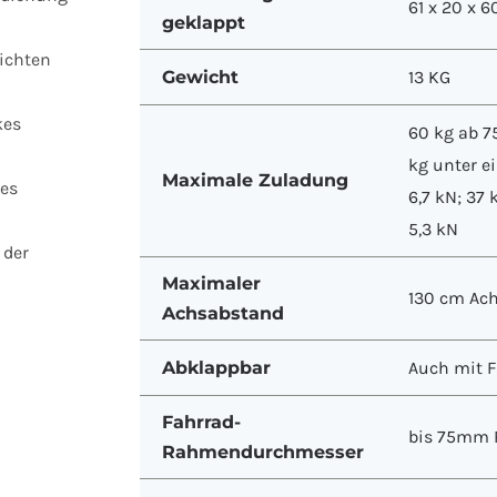
61 x 20 x 6
geklappt
eichten
Gewicht
13 KG
kes
60 kg ab 7
kg unter e
Maximale Zuladung
res
6,7 kN; 37
5,3 kN
 der
Maximaler
130 cm Ach
Achsabstand
Abklappbar
Auch mit F
Fahrrad-
bis 75mm 
Rahmendurchmesser