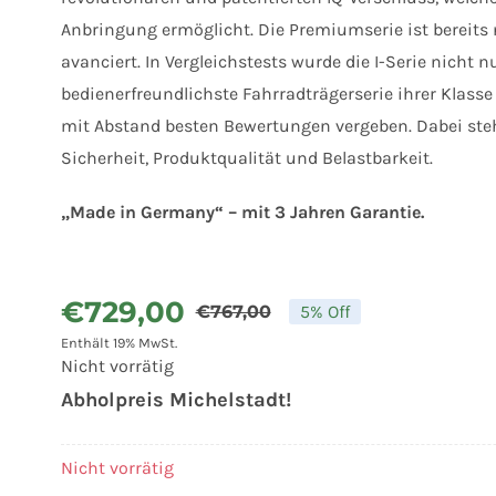
Anbringung ermöglicht. Die Premiumserie ist bereits
avanciert. In Vergleichstests wurde die I-Serie nicht n
bedienerfreundlichste Fahrradträgerserie ihrer Klass
mit Abstand besten Bewertungen vergeben. Dabei steh
Sicherheit, Produktqualität und Belastbarkeit.
„Made in Germany“ – mit 3 Jahren Garantie.
€
729,00
€
767,00
5% Off
Ursprünglicher
Aktueller
Enthält 19% MwSt.
Preis
Preis
Nicht vorrätig
war:
ist:
Abholpreis Michelstadt!
€767,00
€729,00.
Nicht vorrätig