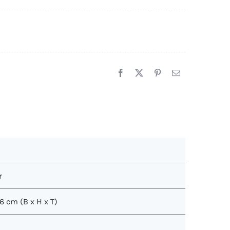
r
56 cm (B x H x T)