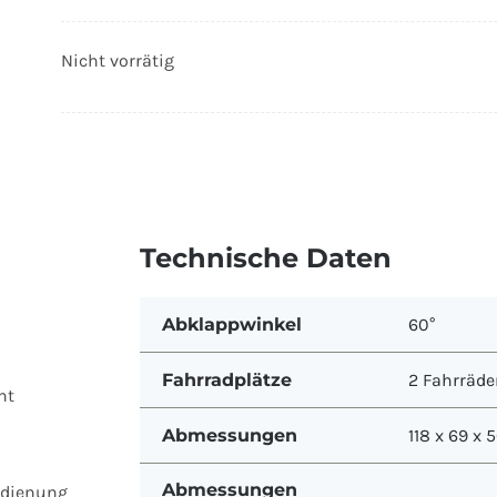
Nicht vorrätig
Technische Daten
Abklappwinkel
60°
Fahrradplätze
2 Fahrräde
ht
Abmessungen
118 x 69 x 
Abmessungen
edienung